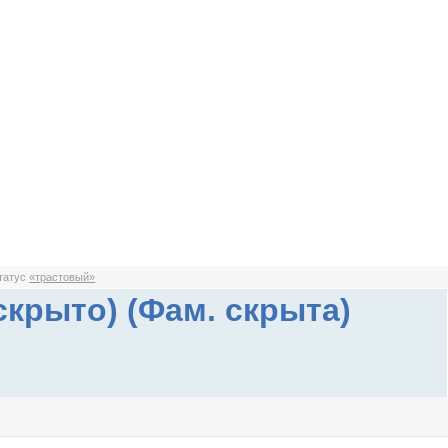
статус
«трастовый»
скрыто) (Фам. скрыта)