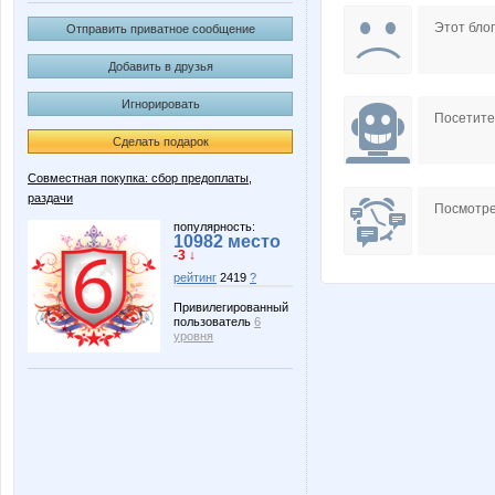
Lonza
NASIK
Этот блог
Отправить приватное сообщение
Добавить в друзья
Игнорировать
angel_xxi
anniiss
Посетит
Сделать подарок
Совместная покупка: сбор предоплаты,
раздачи
lora_d
mapiks
Посмотре
популярность:
10982 место
-3 ↓
рейтинг
2419
?
Флёнушка
Катти на Б
Привилегированный
пользователь
6
уровня
Пируэтта
Яна