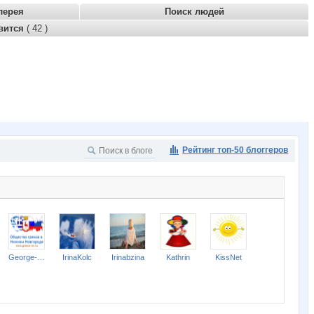
лерея
Поиск людей
вится
( 42 )
Рейтинг топ-50 блоггеров
George-Gr
IrinaKolc
Irinabzina
Kathrin
KissNet