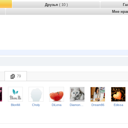
Друзья
( 10 )
Га
Мне нра
79
BlonMi
Choly
DiLena
Diamond Crumb
Dream86
Edissa