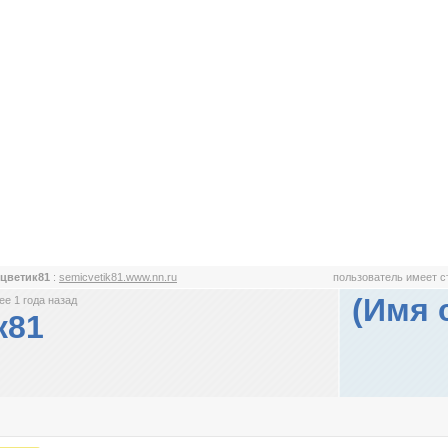
цветик81
:
semicvetik81.www.nn.ru
пользователь имеет 
(Имя 
е 1 года назад
к81