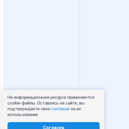
ЧИрочка
На информационном ресурсе применяются
Статистика портрета:
cookie-файлы. Оставаясь на сайте, вы
подтверждаете свое
согласие
на их
сейчас просматривают портрет - 0
использование.
зарегистрированные пользователи
посетившие портрет за 7 дней - 0
Согласен