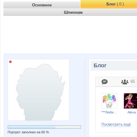
Блог
( 0 )
Основное
Шпионаж
Блог
65
***Любимка***
Aleva
Посмотреть ещё
Портрет заполнен на 65 %