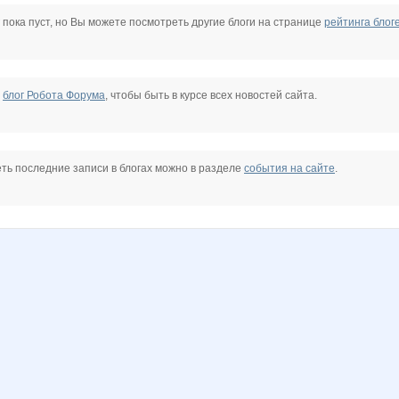
Nastena2011
Nata.li
OlgaValerievna
Pristavochka
Shark1
Taisiya
 пока пуст, но Вы можете посмотреть другие блоги на странице
рейтинга блог
belkastrelka
gorjulval
helena309ok
julia0802
kattya
katyushenka1111
е
блог Робота Форума
, чтобы быть в курсе всех новостей сайта.
nayane
oksambat
oliskaAvto
or-ange
бэста
лелька33
ть последние записи в блогах можно в разделе
события на сайте
.
угатти
Коряба
Кр@шеная блондинка
Кэтти
ЛенаСветлая
Ленок28
Лепесток Лотоса
 Калинина
Саровчанка
Семеро-По-Лавкам
Стильная Туфелька
СЛ@ДЕНЬК@Я
СУ!!ПЕР
Танющька